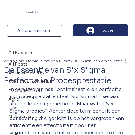
FlowBuildr
Afspraak maken
Inloggen
All Posts
Add Valore Communications
15 mrt 2022
3 minuten om te lezen
All Posts
De Essentie van Six Sigma:
AV BusinessHUB
Perfectie in Procesprestatie
AV CompanyHUB NL
In een streven naar optimalisatie en perfectie 
AV StudentHUB
in procesprestatie staat Six Sigma bovenaan 
Agile
als een krachtige methode. Maar wat is Six 
Tips
Sigma precies? Achter deze term schuilt een 
Marketing
benadering die gericht is op het vergroten van 
efficiëntie en effectiviteit door het 
SEO
verminderen van variatie in processen. In deze 
Lean