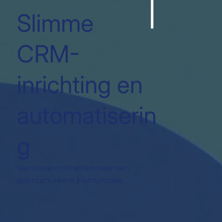
Slimme
CRM-
inrichting en
automatiserin
g
Van losse contacten naar een
gestructureerd klantproces