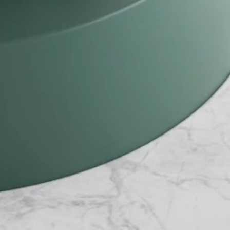
Automatisch aanmaken van nieuwe leads
bij formulierinvoer of inkomende mail
Automatische tagging op basis van
gedrag of segmentatie
Automatische e-mailflows of
taakaanmaak bij statuswijzigingen
Vervolgacties zoals reviewverzoeken,
reminders of upsell-momenten
Slimme dashboards die inzicht geven in
opvolging, pijplijn en klantstatus