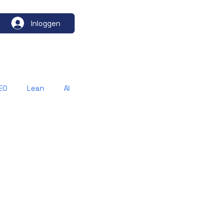
Inloggen
EO
Lean
AI