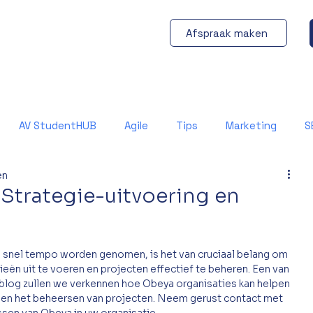
Afspraak maken
AV StudentHUB
Agile
Tips
Marketing
S
en
 Strategie-uitvoering en
in snel tempo worden genomen, is het van cruciaal belang om 
eën uit te voeren en projecten effectief te beheren. Een van 
 blog zullen we verkennen hoe Obeya organisaties kan helpen 
n en het beheersen van projecten. Neem gerust contact met 