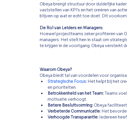
Obeya brengt structuur door duidelijke kader
vaststellen van KPI's en het creëren van act
blijven op wat er echt toe doet. Dit voorko
De Rol van Leiders en Managers: 
Hoewel projectteams zeker profiteren van Ob
managers. Het stelt hen in staat om strateg
te krijgen in de voortgang. Obeya versterkt d
Waarom Obeya?
Obeya biedt tal van voordelen voor organisa
Strategische Focus
:
 Het helpt bij het c
en prioriteiten.
Betrokkenheid van het Team:
 Teams voel
motivatie verhoogt.
Betere Besluitvorming:
 Obeya faciliteer
Verbeterde Communicatie:
 Het bevorde
Verhoogde Transparantie:
 Iedereen heef