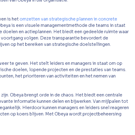
ssen van Obeya in uw organisatie.
en is het
 omzetten van strategische plannen in concrete 
 Obeya is een visuele managementmethode die teams in staat 
re doelen en actieplannen. Het biedt een gedeelde ruimte waar 
voortgang volgen. Deze transparantie bevordert de 
jven op het bereiken van strategische doelstellingen.
weer te geven. Het stelt leiders en managers in staat om op 
gische doelen, lopende projecten en de prestaties van teams. 
elpunten, het prioriteren van activiteiten en het nemen van 
ijn. Obeya brengt orde in de chaos. Het biedt een centrale 
evante informatie kunnen delen en bijwerken. Van mijlpalen tot 
toegankelijk. Hierdoor kunnen managers en leiders snel reageren 
cten op koers blijven. Met Obeya wordt projectbeheersing 