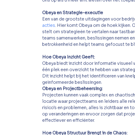
ons op als u meer wilt weten over het toepa
Obeya en Strategie-executie
Een van de grootste uitdagingen voor bedrijv
acties
. Hier komt Obeya om de hoek kijken.
stelt om strategieën te vertalen naar tastba
teams samenwerken, beslissingen nemen en 
betrokkenheid en helpt teams gefocust te bli
Hoe Obeya Inzicht Geeft: 
Obeya biedt inzicht door informatie visueel 
één plek een overzicht te hebben van strate
Dit inzicht helpt bij het identificeren van kn
geïnformeerde beslissingen.
Obeya en Projectbeheersing: 
Projecten kunnen vaak complex en chaotisch z
locatie waar projectteams en leiders alle rel
risico's en problemen, alles is zichtbaar en 
op veranderingen en ervoor zorgen dat proje
effectiever en efficiënter.
Hoe Obeya Structuur Brengt in de Chaos: 