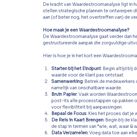
De kracht van Waardestroomanalyse ligt in h
stellen strategische plannen te ontwerpen d
aan (of beter nog, het overtreffen van) de v
Hoe maak je een Waardestroomanalyse? 
De Waardestroomanalyse gaat verder dan het
gestructureerde aanpak die zorgvuldige uitvo
Hier is hoe je in het kort een Waardestroom
Starten bij het Eindpunt
: Begin altijd bij
waarde voor de klant pas ontstaat.
Samenwerking:
 Betrek de medewerkers die
namelijk van onschatbare waarde. 
Bruin Papier
: Vaak worden Waardestrooma
post-its alle processtappen op pakken om
voor flexibiliteit bij aanpassingen.
Bepaal de Focus:
 Kies het proces dat je 
De Reis in Kaart Brengen:
 Begin bij de k
de stap in termen van “wie, wat, waar & 
Data Verzamelen:
 Voeg data toe aan elke