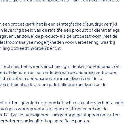
 strategie om uw bedrijfsprocessen naar een hoger niveau te 
en proceskaart; het is een strategische blauwdruk verrijkt 
 levendig beeld van de reis die een product of dienst aflegt 
rgaven van zowel de product- als de processtroom. Met de 
rdestroomanalyse mogelijkheden voor verbetering, waarbij 
ling optreedt, worden belicht.
echniek; het is een verschuiving in denkwijze. Het draait om 
ten of diensten en het ontleden van de onderling verbonden 
mste doel van een waardestroomanalyse is om deze 
an efficiëntie door een gedetailleerde analyse van de 
ntbehoeften, gevolgd door een kritische evaluatie van bestaande 
ervolgens worden verbeteringen geïntroduceerd om de 
n. Dit kan het verwijderen van overbodige stappen omvatten, 
verbeteren van kwaliteit op specifieke punten.