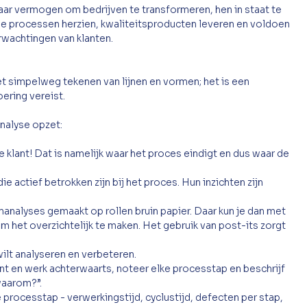
aar vermogen om bedrijven te transformeren, hen in staat te 
ie processen herzien, kwaliteitsproducten leveren en voldoen 
erwachtingen van klanten.
 simpelweg tekenen van lijnen en vormen; het is een 
ering vereist. 
analyse opzet:
 de klant! Dat is namelijk waar het proces eindigt en dus waar de 
 actief betrokken zijn bij het proces. Hun inzichten zijn 
nalyses gemaakt op rollen bruin papier. Daar kun je dan met 
 het overzichtelijk te maken. Het gebruik van post-its zorgt 
wilt analyseren en verbeteren.
lant en werk achterwaarts, noteer elke processtap en beschrijf 
waarom?”.
 processtap - verwerkingstijd, cyclustijd, defecten per stap, 