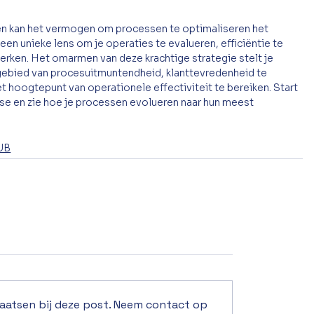
en kan het vermogen om processen te optimaliseren het 
n unieke lens om je operaties te evalueren, efficiëntie te 
terken. Het omarmen van deze krachtige strategie stelt je 
t gebied van procesuitmuntendheid, klanttevredenheid te 
t hoogtepunt van operationele effectiviteit te bereiken. Start 
e en zie hoe je processen evolueren naar hun meest 
UB
laatsen bij deze post. Neem contact op