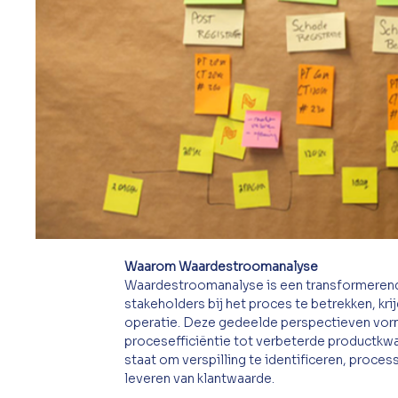
Waarom Waardestroomanalyse 
Waardestroomanalyse is een transformerende
stakeholders bij het proces te betrekken, kr
operatie. Deze gedeelde perspectieven vorme
procesefficiëntie tot verbeterde productkwal
staat om verspilling te identificeren, proce
leveren van klantwaarde.