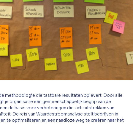
 methodologie die tastbare resultaten oplevert. Door alle 
ijgt je organisatie een gemeenschappelijk begrip van de 
n de basis voor verbeteringen die zich uitstrekken van 
iteit. De reis van Waardestroomanalyse stelt bedrijven in 
ssen te optimaliseren en een naadloze weg te creëren naar het 