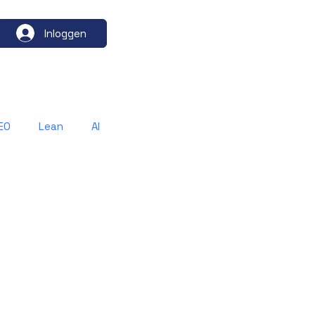
Inloggen
EO
Lean
AI