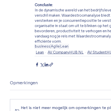
Conclusie: 
In de dynamische wereld van het bedrijfslev
verschil maken. Waardestroomanalyse biedt ee
versterken en je concurrentiepositie te vers
organisatie in staat om uit te blinken op he
bevorderen, productiviteit te verhogen en he
vandaag nog je reis met Waardestroomanalys
efficiënte vorm.
business
Agile
Lean
Lean
AV CompanyHUB NL
AV StudentH
Opmerkingen
Het is niet meer mogelijk om opmerkingen te p