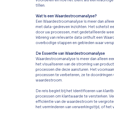
voordelen en hoe het dient als een krachtige
tillen.
Wat is een Waardestroomanalyse? 
Een Waardestroomanalyse is meer dan alleen e
met data-gedreven inzichten. Het schetst een
door uw processen, met gedetailleerde wee
inbreng van relevante data onthult een Waa
overbodige stappen en gebieden waar verspil
De Essentie van Waardestroomanalyse 
Waardestroomanalyse is meer dan alleen een t
het visualiseren van de stroming van produc
processen die deze aansturen. Het voornaa
processen te verbeteren, ze te doordringen v
waardestroom. 
De reis begint bij het identificeren van kla
processen om klantwaarde te versterken. V
efficiëntie van de waardestroom te vergrote
het verminderen van verwerkingstijd, of het 