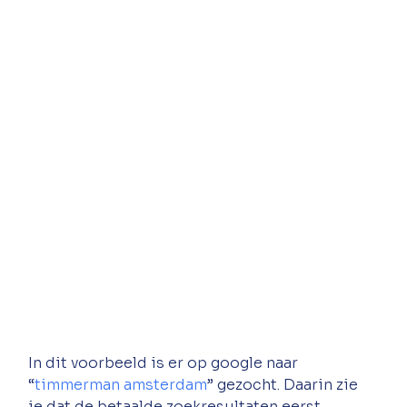
In dit voorbeeld is er op google naar 
“
timmerman amsterdam
” gezocht. Daarin zie 
je dat de betaalde zoekresultaten eerst 