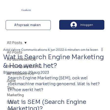
FlowBuildr
Afspraak maken
Inloggen
All Posts
Add Valore Communications
6 jun 2022
4 minuten om te lezen
All Posts
Wat is Search Engine Marketing
AV BusinessHUB
& Hoe werkt het?
AV CompanyHUB NL
Bijgewerkt op:
20 aug 2023
AV StudentHUB
Search Engine Marketing (SEM), ook wel 
Agile
zoekmachine marketing genoemd. Wat is het? 
Tips
En hoe werkt het?
Marketing
Wat is SEM (Search Engine 
SEO
Marketing)?
Lean